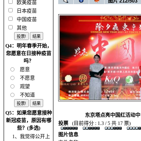
图片 212/503
欧美疫苗
日本疫苗
中国疫苗
其他
Q4：明年春季开始，
您愿意在日接种疫苗
吗？
愿意
不愿意
观望
不知道
Q5：如果您愿意接种
东京塔点亮中国红活动中
新冠疫苗，原因有哪
投票
(目前得分 : 1.3 / 5 共 17 票)
些？(多选)
图片信息
1、我觉得公开上