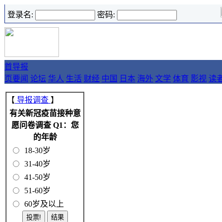
登录名:
密码:
首
导报
页
要闻
论坛
华人
生活
财经
中国
日本
海外
文学
体育
影视
读
【
导报调查
】
有关新冠疫苗接种意
愿问卷调查 Q1：您
的年龄
18-30岁
31-40岁
41-50岁
51-60岁
60岁及以上