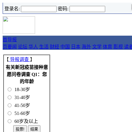
登录名:
密码:
首
导报
页
要闻
论坛
华人
生活
财经
中国
日本
海外
文学
体育
影视
读
【
导报调查
】
有关新冠疫苗接种意
愿问卷调查 Q1：您
的年龄
18-30岁
31-40岁
41-50岁
51-60岁
60岁及以上