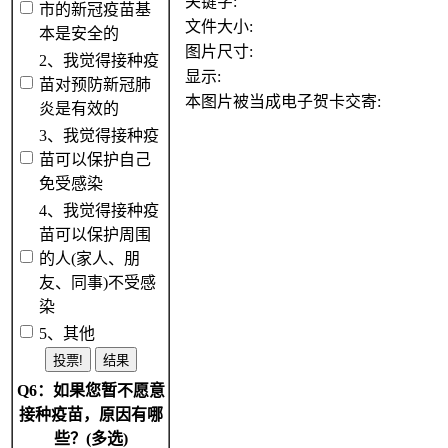
关键字:
市的新冠疫苗基
文件大小:
本是安全的
图片尺寸:
2、我觉得接种疫
显示:
苗对预防新冠肺
本图片被当成电子贺卡交寄:
炎是有效的
3、我觉得接种疫
苗可以保护自己
免受感染
4、我觉得接种疫
苗可以保护周围
的人(家人、朋
友、同事)不受感
染
5、其他
Q6：如果您暂不愿意
接种疫苗，原因有哪
些？(多选)