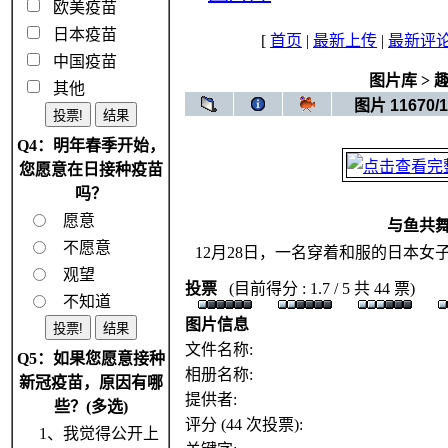
欧美疫苗
日本疫苗
[
首页
|
最新上传
|
最新评
中国疫苗
图片库
>
其他
图片 11670/1
Q4：明年春季开始，
您愿意在日接种疫苗
吗？
愿意
与鱼共
不愿意
12月28日，一名穿着和服的日本
观望
投票
(目前得分 : 1.7 / 5 共 44 票)
不知道
图片信息
文件名称:
Q5：如果您愿意接种
相册名称:
新冠疫苗，原因有哪
提供者:
些？(多选)
评分 (44 次投票):
1、我觉得公开上