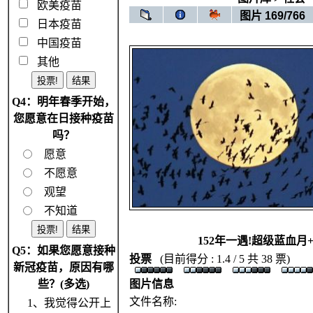
欧美疫苗
图片 169/766
日本疫苗
中国疫苗
其他
Q4：明年春季开始，
您愿意在日接种疫苗
吗？
愿意
不愿意
观望
不知道
152年一遇!超级蓝血月
Q5：如果您愿意接种
投票
(目前得分 : 1.4 / 5 共 38 票)
新冠疫苗，原因有哪
些？(多选)
图片信息
文件名称:
1、我觉得公开上