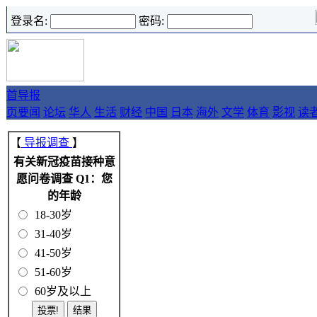
登录名:
密码:
首
导报
页
要闻
论坛
华人
生活
财经
中国
日本
海外
文学
体育
影视
读
【
导报调查
】
有关新冠疫苗接种意
愿问卷调查 Q1：您
的年龄
18-30岁
31-40岁
41-50岁
51-60岁
60岁及以上