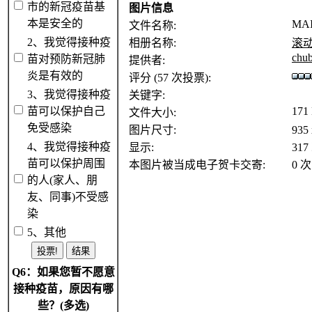
市的新冠疫苗基
图片信息
本是安全的
MAI
文件名称:
2、我觉得接种疫
相册名称:
滚
chu
苗对预防新冠肺
提供者:
炎是有效的
评分 (57 次投票):
3、我觉得接种疫
关键字:
苗可以保护自己
171
文件大小:
免受感染
图片尺寸:
935
4、我觉得接种疫
显示:
317
苗可以保护周围
本图片被当成电子贺卡交寄:
0 次
的人(家人、朋
友、同事)不受感
染
5、其他
Q6：如果您暂不愿意
接种疫苗，原因有哪
些？(多选)