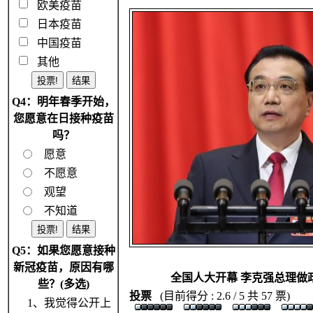
欧美疫苗
日本疫苗
中国疫苗
其他
Q4：明年春季开始，
您愿意在日接种疫苗
吗？
愿意
不愿意
观望
不知道
Q5：如果您愿意接种
新冠疫苗，原因有哪
全国人大开幕 李克强总理做
些？(多选)
投票
(目前得分 : 2.6 / 5 共 57 票)
1、我觉得公开上