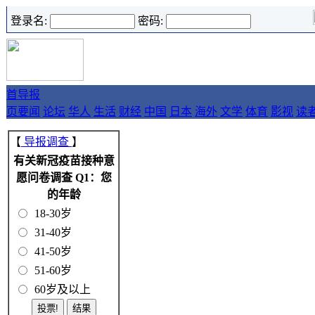
登录名:
密码:
首
导报
页
要闻
论坛
华人
生活
财经
中国
日本
海外
文学
体育
影视
读
【
导报调查
】
有关新冠疫苗接种意
愿问卷调查 Q1：您
的年龄
18-30岁
31-40岁
41-50岁
51-60岁
60岁及以上