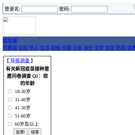
登录名:
密码:
首
导报
页
要闻
论坛
华人
生活
财经
中国
日本
海外
文学
体育
影视
读
【
导报调查
】
有关新冠疫苗接种意
愿问卷调查 Q1：您
的年龄
18-30岁
31-40岁
41-50岁
51-60岁
60岁及以上