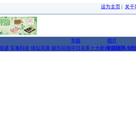
设为主页
|
关于
专题
图片
快递
军事科技
体坛风景
娱乐前线
中日关系十大新闻
新闻图片
在日华人十
网