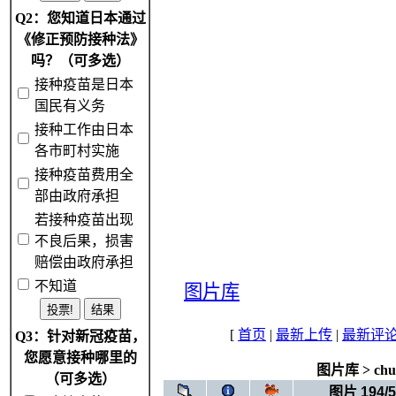
Q2：您知道日本通过
《修正预防接种法》
吗？（可多选）
接种疫苗是日本
国民有义务
接种工作由日本
各市町村实施
接种疫苗费用全
部由政府承担
若接种疫苗出现
不良后果，损害
赔偿由政府承担
不知道
图片库
[
首页
|
最新上传
|
最新评
Q3：针对新冠疫苗，
您愿意接种哪里的
图片库
>
ch
（可多选）
图片 194/5