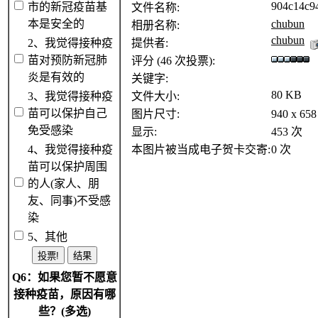
904c14c9
市的新冠疫苗基
文件名称:
本是安全的
chubun
相册名称:
chubun
2、我觉得接种疫
提供者:
苗对预防新冠肺
评分 (46 次投票):
炎是有效的
关键字:
80 KB
3、我觉得接种疫
文件大小:
苗可以保护自己
图片尺寸:
940 x 6
免受感染
显示:
453 次
4、我觉得接种疫
本图片被当成电子贺卡交寄:
0 次
苗可以保护周围
的人(家人、朋
友、同事)不受感
染
5、其他
Q6：如果您暂不愿意
接种疫苗，原因有哪
些？(多选)