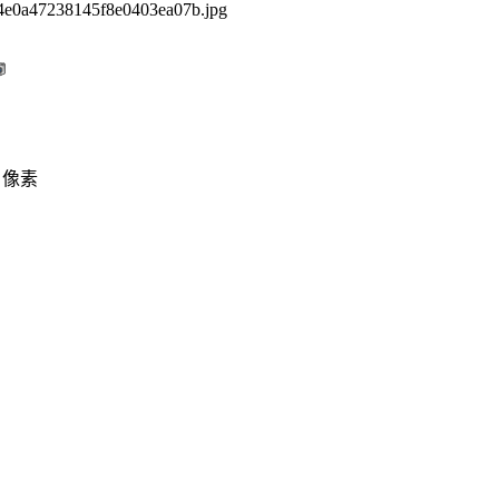
4e0a47238145f8e0403ea07b.jpg
58 像素