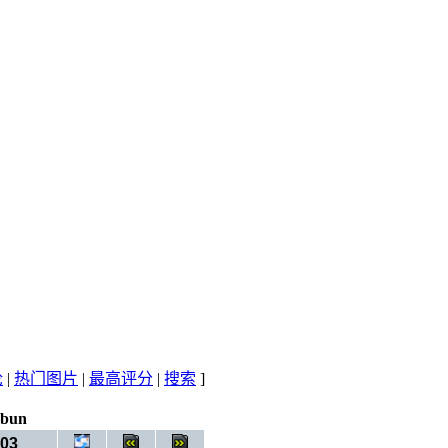
论
|
热门图片
|
最高评分
|
搜索
]
ubun
03