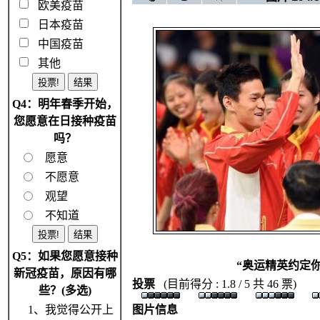
欧美疫苗
日本疫苗
中国疫苗
其他
Q4：明年春季开始，
您愿意在日接种疫苗
吗？
愿意
不愿意
观望
不知道
Q5：如果您愿意接种
“奥运精英约定你
新冠疫苗，原因有哪
投票
(目前得分 : 1.8 / 5 共 46 票)
些？(多选)
1、我觉得公开上
图片信息