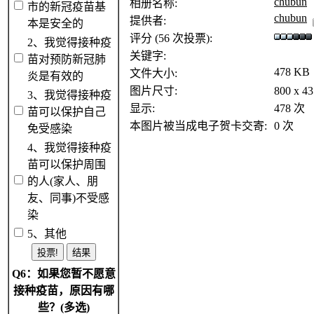
chubun
相册名称:
市的新冠疫苗基
chubun
提供者:
本是安全的
评分 (56 次投票):
2、我觉得接种疫
关键字:
苗对预防新冠肺
478 KB
文件大小:
炎是有效的
图片尺寸:
800 x 
3、我觉得接种疫
显示:
478 次
苗可以保护自己
本图片被当成电子贺卡交寄:
0 次
免受感染
4、我觉得接种疫
苗可以保护周围
的人(家人、朋
友、同事)不受感
染
5、其他
Q6：如果您暂不愿意
接种疫苗，原因有哪
些？(多选)