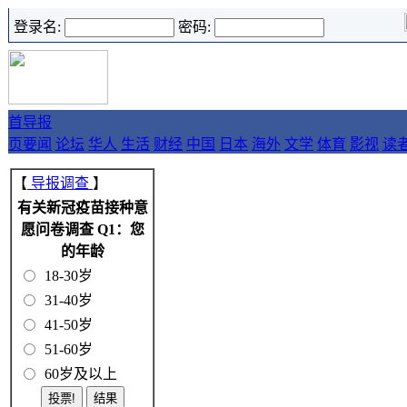
登录名:
密码:
首
导报
页
要闻
论坛
华人
生活
财经
中国
日本
海外
文学
体育
影视
读
【
导报调查
】
有关新冠疫苗接种意
愿问卷调查 Q1：您
的年龄
18-30岁
31-40岁
41-50岁
51-60岁
60岁及以上