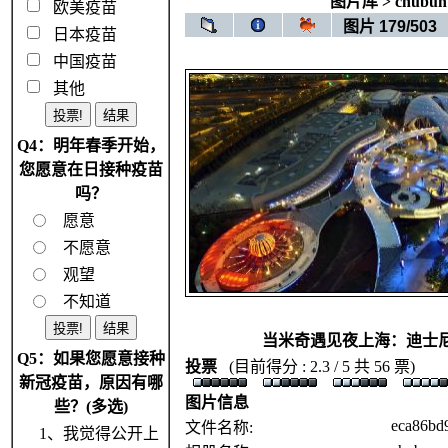
图片库
>
chubun
欧美疫苗
图片 179/503
日本疫苗
中国疫苗
其他
Q4：明年春季开始，
您愿意在日接种疫苗
吗？
愿意
不愿意
观望
不知道
当米奇遇见夜上海：迪士
Q5：如果您愿意接种
投票
(目前得分 : 2.3 / 5 共 56 票)
新冠疫苗，原因有哪
图片信息
些？(多选)
eca86bd
文件名称:
1、我觉得公开上