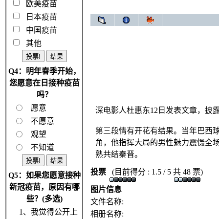
欧美疫苗
日本疫苗
中国疫苗
其他
Q4：明年春季开始，
您愿意在日接种疫苗
吗？
愿意
深电影人杜惠东12日发表文章，披
不愿意
第三段情有开花有结果。当年巴西
观望
角，他指挥大局的男性魅力震慑全场
不知道
熟共结秦晋。
投票
(目前得分 : 1.5 / 5 共 48 票)
Q5：如果您愿意接种
新冠疫苗，原因有哪
图片信息
些？(多选)
文件名称:
1、我觉得公开上
相册名称: