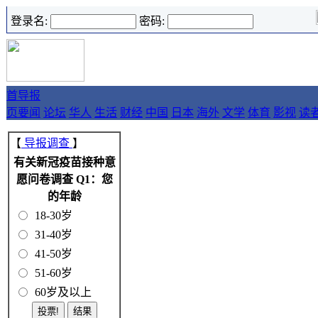
登录名:
密码:
首
导报
页
要闻
论坛
华人
生活
财经
中国
日本
海外
文学
体育
影视
读
【
导报调查
】
有关新冠疫苗接种意
愿问卷调查 Q1：您
的年龄
18-30岁
31-40岁
41-50岁
51-60岁
60岁及以上