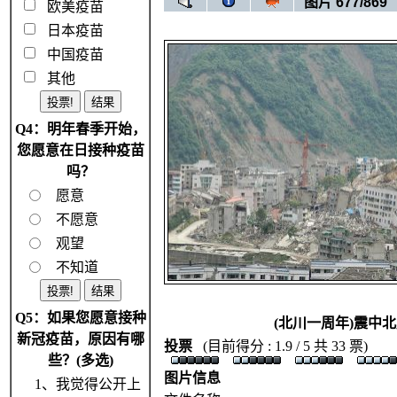
图片 677/869
欧美疫苗
日本疫苗
中国疫苗
其他
Q4：明年春季开始，
您愿意在日接种疫苗
吗？
愿意
不愿意
观望
不知道
Q5：如果您愿意接种
(北川一周年)震中北
新冠疫苗，原因有哪
投票
(目前得分 : 1.9 / 5 共 33 票)
些？(多选)
图片信息
1、我觉得公开上