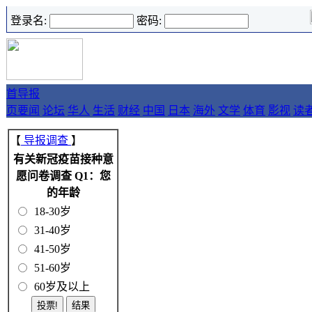
登录名:
密码:
首
导报
页
要闻
论坛
华人
生活
财经
中国
日本
海外
文学
体育
影视
读
【
导报调查
】
有关新冠疫苗接种意
愿问卷调查 Q1：您
的年龄
18-30岁
31-40岁
41-50岁
51-60岁
60岁及以上