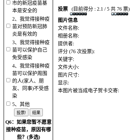
市的新冠疫苗基
投票
(目前得分 : 2.1 / 5 共 76 票)
本是安全的
2、我觉得接种疫
图片信息
苗对预防新冠肺
文件名称:
炎是有效的
相册名称:
3、我觉得接种疫
提供者:
苗可以保护自己
评分 (76 次投票):
免受感染
关键字:
4、我觉得接种疫
文件大小:
苗可以保护周围
图片尺寸:
的人(家人、朋
显示:
友、同事)不受感
本图片被当成电子贺卡交寄:
染
5、其他
Q6：如果您暂不愿意
接种疫苗，原因有哪
些？(多选)