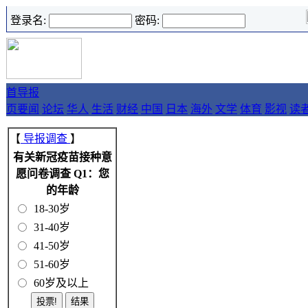
登录名:
密码:
首
导报
页
要闻
论坛
华人
生活
财经
中国
日本
海外
文学
体育
影视
读
【
导报调查
】
有关新冠疫苗接种意
愿问卷调查 Q1：您
的年龄
18-30岁
31-40岁
41-50岁
51-60岁
60岁及以上