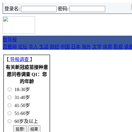
登录名:
密码:
首
导报
页
要闻
论坛
华人
生活
财经
中国
日本
海外
文学
体育
影视
读
【
导报调查
】
有关新冠疫苗接种意
愿问卷调查 Q1：您
的年龄
18-30岁
31-40岁
41-50岁
51-60岁
60岁及以上