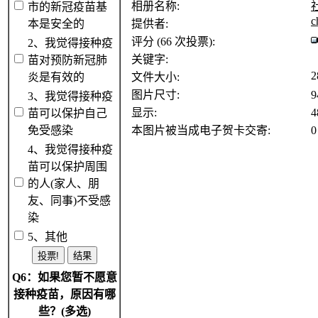
相册名称:
市的新冠疫苗基
c
本是安全的
提供者:
评分 (66 次投票):
2、我觉得接种疫
关键字:
苗对预防新冠肺
2
炎是有效的
文件大小:
图片尺寸:
9
3、我觉得接种疫
显示:
4
苗可以保护自己
免受感染
本图片被当成电子贺卡交寄:
0
4、我觉得接种疫
苗可以保护周围
的人(家人、朋
友、同事)不受感
染
5、其他
Q6：如果您暂不愿意
接种疫苗，原因有哪
些？(多选)