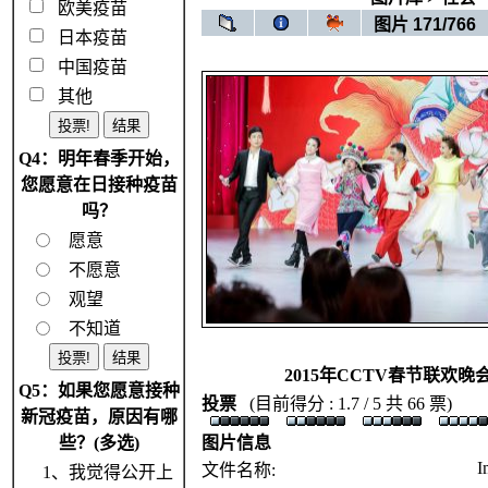
欧美疫苗
图片 171/766
日本疫苗
中国疫苗
其他
Q4：明年春季开始，
您愿意在日接种疫苗
吗？
愿意
不愿意
观望
不知道
2015年CCTV春节联欢晚
Q5：如果您愿意接种
投票
(目前得分 : 1.7 / 5 共 66 票)
新冠疫苗，原因有哪
些？(多选)
图片信息
I
文件名称:
1、我觉得公开上