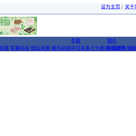
设为主页
|
关于
专题
图片
快递
军事科技
体坛风景
娱乐前线
中日关系十大新闻
新闻图片
在日华人十
网