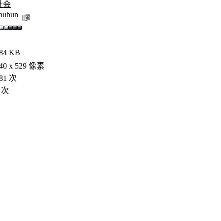
社会
hubun
84 KB
40 x 529 像素
81 次
 次