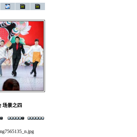
会 场景之四
mg7565135_n.jpg