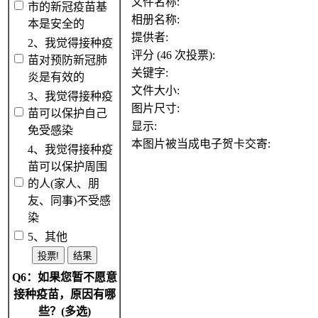
文件名称:
市的新冠疫苗基
相册名称:
本是安全的
提供者:
2、我觉得接种疫
评分 (46 次投票):
苗对预防新冠肺
关键字:
炎是有效的
文件大小:
3、我觉得接种疫
图片尺寸:
苗可以保护自己
显示:
免受感染
本图片被当成电子贺卡交寄:
4、我觉得接种疫
苗可以保护周围
的人(家人、朋
友、同事)不受感
染
5、其他
Q6：如果您暂不愿意
接种疫苗，原因有哪
些？(多选)