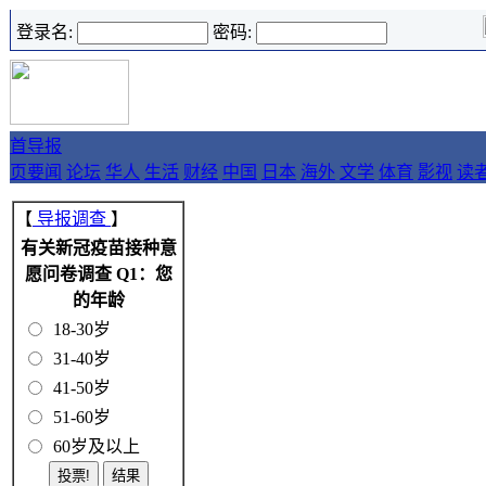
登录名:
密码:
首
导报
页
要闻
论坛
华人
生活
财经
中国
日本
海外
文学
体育
影视
读
【
导报调查
】
有关新冠疫苗接种意
愿问卷调查 Q1：您
的年龄
18-30岁
31-40岁
41-50岁
51-60岁
60岁及以上