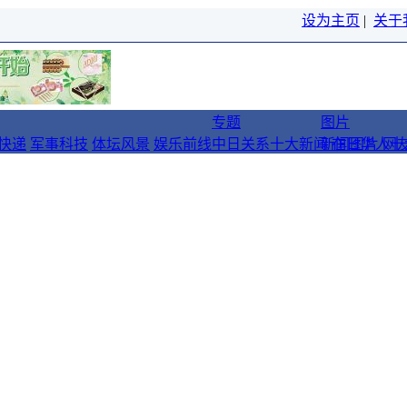
设为主页
|
关于
专题
图片
快递
军事科技
体坛风景
娱乐前线
中日关系十大新闻
新闻图片
在日华人十
网