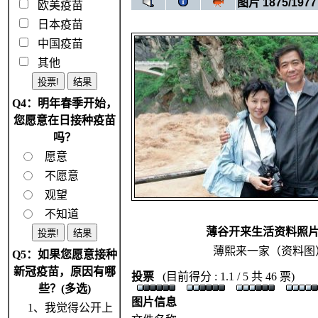
图片 1875/1977
欧美疫苗
日本疫苗
中国疫苗
其他
Q4：明年春季开始，
您愿意在日接种疫苗
吗？
愿意
不愿意
观望
不知道
薄谷开来生活资料照片
薄熙来一家（资料图
Q5：如果您愿意接种
新冠疫苗，原因有哪
投票
(目前得分 : 1.1 / 5 共 46 票)
些？(多选)
图片信息
1、我觉得公开上