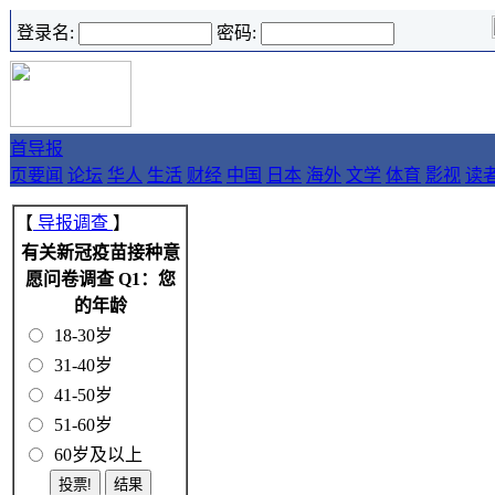
登录名:
密码:
首
导报
页
要闻
论坛
华人
生活
财经
中国
日本
海外
文学
体育
影视
读
【
导报调查
】
有关新冠疫苗接种意
愿问卷调查 Q1：您
的年龄
18-30岁
31-40岁
41-50岁
51-60岁
60岁及以上