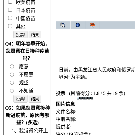
欧美疫苗
日本疫苗
中国疫苗
其他
Q4：明年春季开始，
您愿意在日接种疫苗
吗？
愿意
日前，由黑龙江省人民政府和俄罗斯
不愿意
界河”为主题。
观望
不知道
投票
(目前得分 : 1.8 / 5 共 19 票)
图片信息
Q5：如果您愿意接种
文件名称:
新冠疫苗，原因有哪
相册名称:
些？(多选)
提供者:
1、我觉得公开上
评分 (19 次投票):