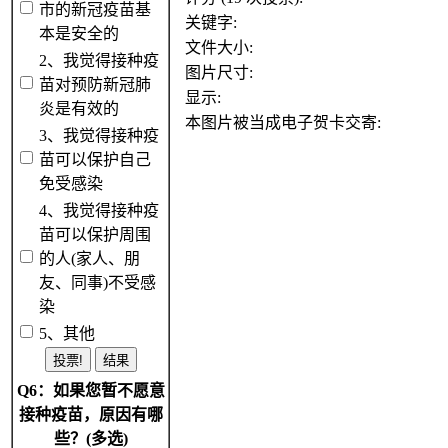
市的新冠疫苗基
关键字:
本是安全的
文件大小:
2、我觉得接种疫
图片尺寸:
苗对预防新冠肺
显示:
炎是有效的
本图片被当成电子贺卡交寄:
3、我觉得接种疫
苗可以保护自己
免受感染
4、我觉得接种疫
苗可以保护周围
的人(家人、朋
友、同事)不受感
染
5、其他
Q6：如果您暂不愿意
接种疫苗，原因有哪
些？(多选)