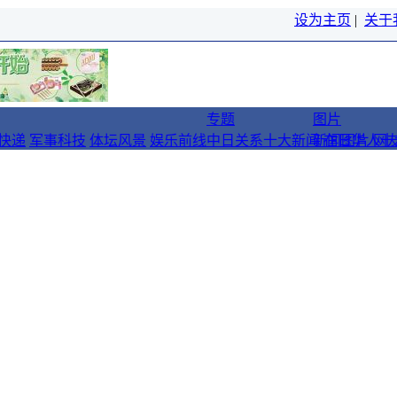
设为主页
|
关于
专题
图片
快递
军事科技
体坛风景
娱乐前线
中日关系十大新闻
新闻图片
在日华人十
网