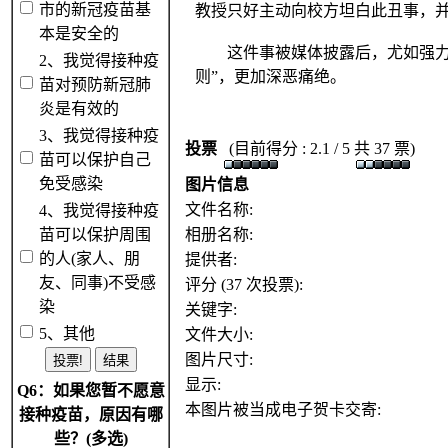
市的新冠疫苗基
教授只好主动向校方坦白此丑事，并
本是安全的
这件事被媒体披露后，尤如强力炸
2、我觉得接种疫
则”，更加深恶痛绝。
苗对预防新冠肺
炎是有效的
3、我觉得接种疫
投票
(目前得分 : 2.1 / 5 共 37 票)
苗可以保护自己
免受感染
图片信息
文件名称:
4、我觉得接种疫
苗可以保护周围
相册名称:
的人(家人、朋
提供者:
友、同事)不受感
评分 (37 次投票):
染
关键字:
5、其他
文件大小:
图片尺寸:
显示:
Q6：如果您暂不愿意
本图片被当成电子贺卡交寄:
接种疫苗，原因有哪
些？(多选)