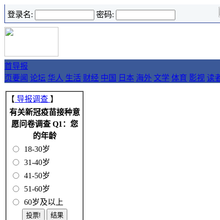
登录名:
密码:
首
导报
页
要闻
论坛
华人
生活
财经
中国
日本
海外
文学
体育
影视
读
【
导报调查
】
有关新冠疫苗接种意
愿问卷调查 Q1：您
的年龄
18-30岁
31-40岁
41-50岁
51-60岁
60岁及以上