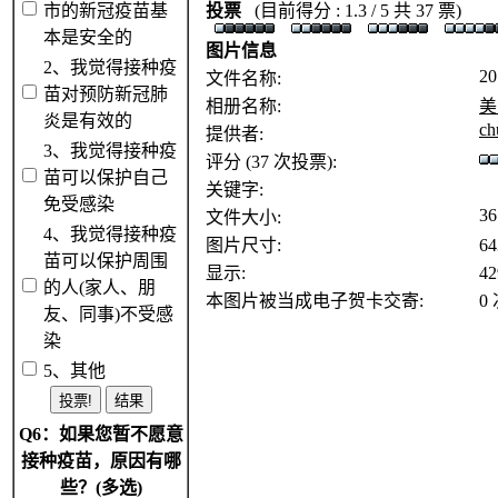
市的新冠疫苗基
投票
(目前得分 : 1.3 / 5 共 37 票)
本是安全的
图片信息
2、我觉得接种疫
20
文件名称:
苗对预防新冠肺
相册名称:
美
炎是有效的
ch
提供者:
3、我觉得接种疫
评分 (37 次投票):
苗可以保护自己
关键字:
免受感染
3
文件大小:
4、我觉得接种疫
图片尺寸:
64
苗可以保护周围
显示:
4
的人(家人、朋
本图片被当成电子贺卡交寄:
0
友、同事)不受感
染
5、其他
Q6：如果您暂不愿意
接种疫苗，原因有哪
些？(多选)