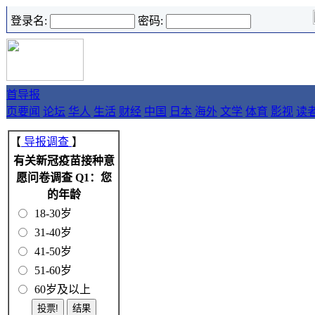
登录名:
密码:
首
导报
页
要闻
论坛
华人
生活
财经
中国
日本
海外
文学
体育
影视
读
【
导报调查
】
有关新冠疫苗接种意
愿问卷调查 Q1：您
的年龄
18-30岁
31-40岁
41-50岁
51-60岁
60岁及以上