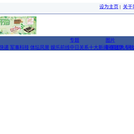
设为主页
|
关于
专题
图片
快递
军事科技
体坛风景
娱乐前线
中日关系十大新闻
新闻图片
在日华人十
网