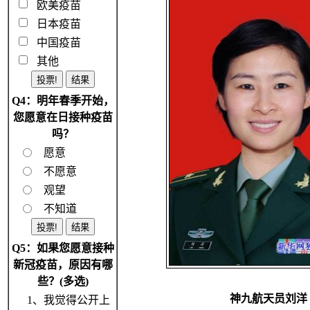
欧美疫苗
日本疫苗
中国疫苗
其他
Q4：明年春季开始，
您愿意在日接种疫苗
吗？
愿意
不愿意
观望
不知道
Q5：如果您愿意接种
新冠疫苗，原因有哪
些？(多选)
神九航天员刘洋
1、我觉得公开上