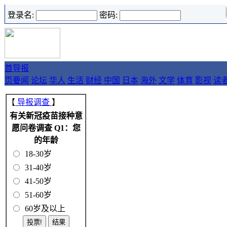
登录名:
密码:
首
导报
页
要闻
论坛
华人
生活
财经
中国
日本
海外
文学
体育
影视
读
【
导报调查
】
有关新冠疫苗接种意
愿问卷调查 Q1：您
的年龄
18-30岁
31-40岁
41-50岁
51-60岁
60岁及以上