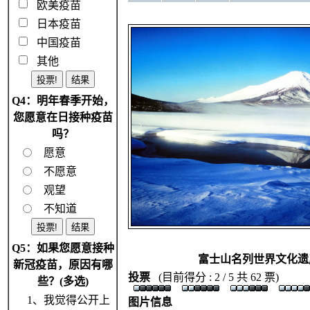
欧美疫苗
日本疫苗
中国疫苗
其他
Q4：明年春季开始，
您愿意在日接种疫苗
吗？
愿意
不愿意
观望
不知道
Q5：如果您愿意接种
富士山名列世界文化遗
新冠疫苗，原因有哪
投票
(目前得分 : 2 / 5 共 62 票)
些？(多选)
1、我觉得公开上
图片信息