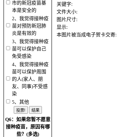
市的新冠疫苗基
关键字:
本是安全的
文件大小:
2、我觉得接种疫
图片尺寸:
苗对预防新冠肺
显示:
炎是有效的
本图片被当成电子贺卡交寄:
3、我觉得接种疫
苗可以保护自己
免受感染
4、我觉得接种疫
苗可以保护周围
的人(家人、朋
友、同事)不受感
染
5、其他
Q6：如果您暂不愿意
接种疫苗，原因有哪
些？(多选)