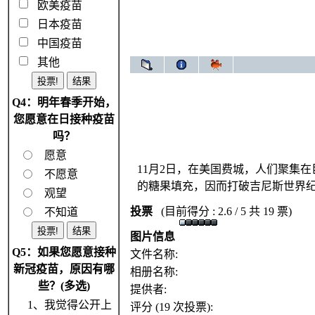
欧美疫苗
日本疫苗
中国疫苗
其他
Q4：明年春季开始，
您愿意在日接种疫苗
吗？
愿意
11月2日，在美国费城，人们聚集在巨
不愿意
的糖果填充，因而打破吉尼斯世界纪
观望
投票
(目前得分 : 2.6 / 5 共 19 票)
不知道
图片信息
Q5：如果您愿意接种
文件名称:
新冠疫苗，原因有哪
相册名称:
些？(多选)
提供者:
1、我觉得公开上
评分 (19 次投票):