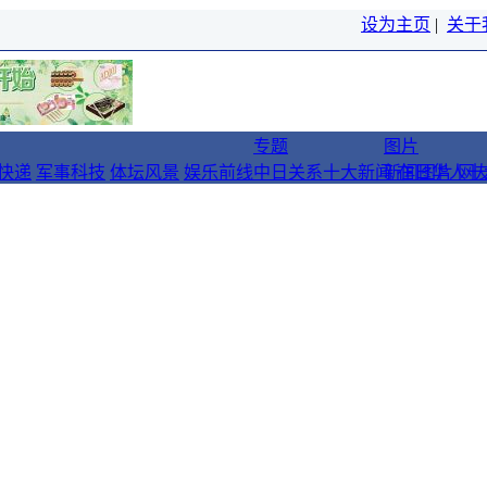
设为主页
|
关于
专题
图片
快递
军事科技
体坛风景
娱乐前线
中日关系十大新闻
新闻图片
在日华人十
网