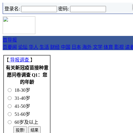
登录名:
密码:
首
导报
页
要闻
论坛
华人
生活
财经
中国
日本
海外
文学
体育
影视
读
【
导报调查
】
有关新冠疫苗接种意
愿问卷调查 Q1：您
的年龄
18-30岁
31-40岁
41-50岁
51-60岁
60岁及以上