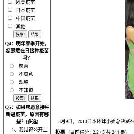
欧美疫苗
日本疫苗
中国疫苗
其他
Q4：明年春季开始，
您愿意在日接种疫苗
吗？
愿意
不愿意
观望
不知道
Q5：如果您愿意接种
新冠疫苗，原因有哪
3月9日，2010日本环球小姐总
些？(多选)
1、我觉得公开上
投票
(目前得分 : 2.2 / 5 共 244 票)