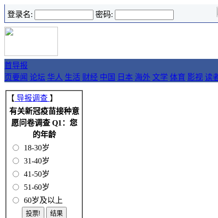
登录名:
密码:
首
导报
页
要闻
论坛
华人
生活
财经
中国
日本
海外
文学
体育
影视
读
【
导报调查
】
有关新冠疫苗接种意
愿问卷调查 Q1：您
的年龄
18-30岁
31-40岁
41-50岁
51-60岁
60岁及以上