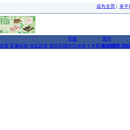
设为主页
|
关于
专题
图片
快递
军事科技
体坛风景
娱乐前线
中日关系十大新闻
新闻图片
在日华人十
网