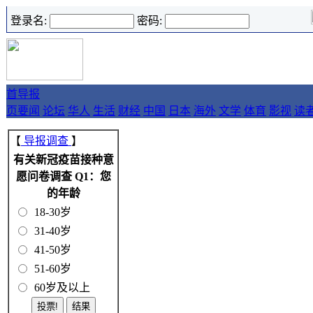
登录名:
密码:
首
导报
页
要闻
论坛
华人
生活
财经
中国
日本
海外
文学
体育
影视
读
【
导报调查
】
有关新冠疫苗接种意
愿问卷调查 Q1：您
的年龄
18-30岁
31-40岁
41-50岁
51-60岁
60岁及以上