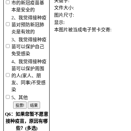
关键字:
市的新冠疫苗基
文件大小:
本是安全的
图片尺寸:
2、我觉得接种疫
显示:
苗对预防新冠肺
本图片被当成电子贺卡交寄:
炎是有效的
3、我觉得接种疫
苗可以保护自己
免受感染
4、我觉得接种疫
苗可以保护周围
的人(家人、朋
友、同事)不受感
染
5、其他
Q6：如果您暂不愿意
接种疫苗，原因有哪
些？(多选)