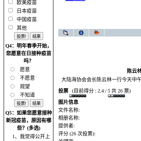
欧美疫苗
日本疫苗
中国疫苗
其他
Q4：明年春季开始，
您愿意在日接种疫苗
吗？
愿意
陈云
不愿意
大陆海协会会长陈云林一行今天中
观望
投票
(目前得分 : 2.4 / 5 共 26 票)
不知道
图片信息
文件名称:
Q5：如果您愿意接种
相册名称:
新冠疫苗，原因有哪
提供者:
些？(多选)
评分 (26 次投票):
1、我觉得公开上