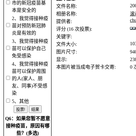
市的新冠疫苗基
20
文件名称:
本是安全的
相册名称:
滚
2、我觉得接种疫
ch
提供者:
苗对预防新冠肺
评分 (16 次投票):
炎是有效的
关键字:
3、我觉得接种疫
10
文件大小:
苗可以保护自己
图片尺寸:
94
免受感染
显示:
23
4、我觉得接种疫
本图片被当成电子贺卡交寄:
0 
苗可以保护周围
的人(家人、朋
友、同事)不受感
染
5、其他
Q6：如果您暂不愿意
接种疫苗，原因有哪
些？(多选)