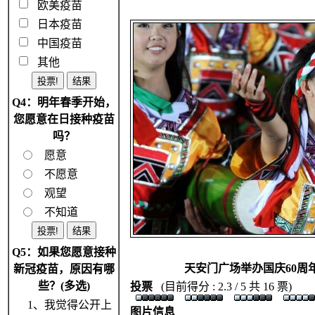
欧美疫苗
日本疫苗
中国疫苗
其他
Q4：明年春季开始，
您愿意在日接种疫苗
吗？
愿意
不愿意
观望
不知道
Q5：如果您愿意接种
天安门广场举办国庆60周
新冠疫苗，原因有哪
些？(多选)
投票
(目前得分 : 2.3 / 5 共 16 票)
1、我觉得公开上
图片信息