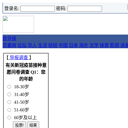
登录名:
密码:
首
导报
页
要闻
论坛
华人
生活
财经
中国
日本
海外
文学
体育
影视
读
【
导报调查
】
有关新冠疫苗接种意
愿问卷调查 Q1：您
的年龄
18-30岁
31-40岁
41-50岁
51-60岁
60岁及以上