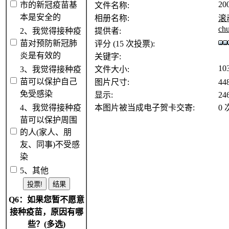
20
市的新冠疫苗基
文件名称:
本是安全的
相册名称:
滚
ch
2、我觉得接种疫
提供者:
苗对预防新冠肺
评分 (15 次投票):
炎是有效的
关键字:
10
3、我觉得接种疫
文件大小:
苗可以保护自己
图片尺寸:
44
免受感染
显示:
24
4、我觉得接种疫
本图片被当成电子贺卡交寄:
0 
苗可以保护周围
的人(家人、朋
友、同事)不受感
染
5、其他
Q6：如果您暂不愿意
接种疫苗，原因有哪
些？(多选)