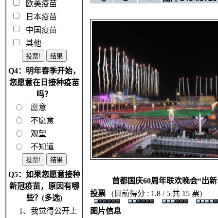
欧美疫苗
日本疫苗
中国疫苗
其他
Q4：明年春季开始，
您愿意在日接种疫苗
吗？
愿意
不愿意
观望
不知道
Q5：如果您愿意接种
首都国庆60周年联欢晚会“出
新冠疫苗，原因有哪
投票
(目前得分 : 1.8 / 5 共 15 票)
些？(多选)
1、我觉得公开上
图片信息