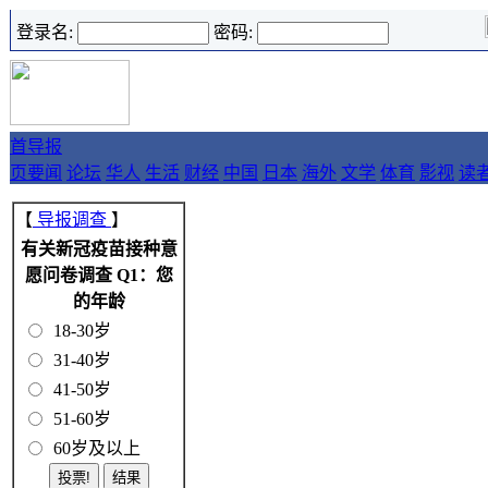
登录名:
密码:
首
导报
页
要闻
论坛
华人
生活
财经
中国
日本
海外
文学
体育
影视
读
【
导报调查
】
有关新冠疫苗接种意
愿问卷调查 Q1：您
的年龄
18-30岁
31-40岁
41-50岁
51-60岁
60岁及以上