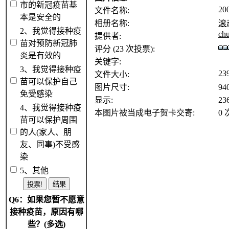
市的新冠疫苗基
20
文件名称:
本是安全的
相册名称:
滚
2、我觉得接种疫
ch
提供者:
苗对预防新冠肺
评分 (23 次投票):
炎是有效的
关键字:
3、我觉得接种疫
23
文件大小:
苗可以保护自己
图片尺寸:
94
免受感染
显示:
23
4、我觉得接种疫
本图片被当成电子贺卡交寄:
0 
苗可以保护周围
的人(家人、朋
友、同事)不受感
染
5、其他
Q6：如果您暂不愿意
接种疫苗，原因有哪
些？(多选)