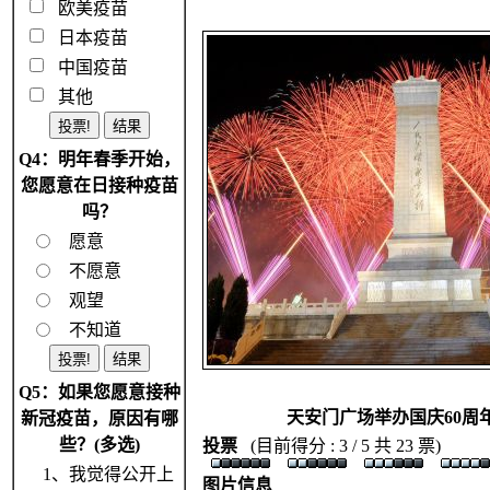
欧美疫苗
日本疫苗
中国疫苗
其他
Q4：明年春季开始，
您愿意在日接种疫苗
吗？
愿意
不愿意
观望
不知道
Q5：如果您愿意接种
天安门广场举办国庆60周
新冠疫苗，原因有哪
些？(多选)
投票
(目前得分 : 3 / 5 共 23 票)
1、我觉得公开上
图片信息