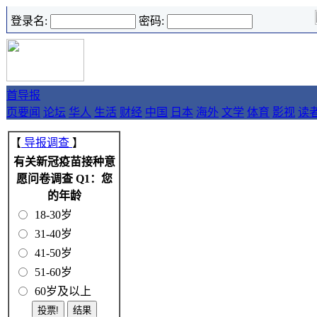
登录名:
密码:
首
导报
页
要闻
论坛
华人
生活
财经
中国
日本
海外
文学
体育
影视
读
【
导报调查
】
有关新冠疫苗接种意
愿问卷调查 Q1：您
的年龄
18-30岁
31-40岁
41-50岁
51-60岁
60岁及以上