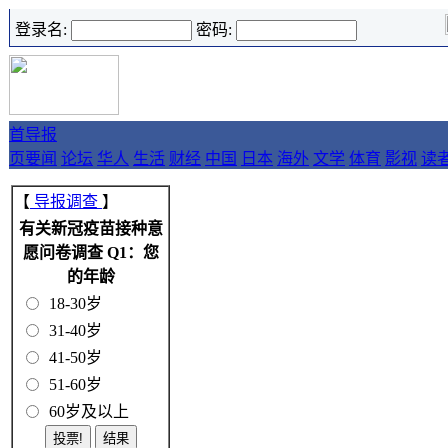
登录名:
密码:
首
导报
页
要闻
论坛
华人
生活
财经
中国
日本
海外
文学
体育
影视
读
【
导报调查
】
有关新冠疫苗接种意
愿问卷调查 Q1：您
的年龄
18-30岁
31-40岁
41-50岁
51-60岁
60岁及以上