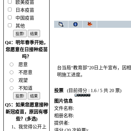
欧美疫苗
日本疫苗
中国疫苗
其他
Q4：明年春季开始，
您愿意在日接种疫苗
吗？
愿意
台当局“教育部”20日上午宣布，因
不愿意
明施工进度。
观望
不知道
投票
(目前得分 : 1.6 / 5 共 20 票)
图片信息
Q5：如果您愿意接种
文件名称:
新冠疫苗，原因有哪
相册名称:
些？(多选)
提供者:
1、我觉得公开上
评分 (20 次投票):