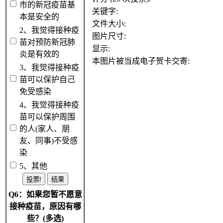
市的新冠疫苗基
关键字:
本是安全的
文件大小:
2、我觉得接种疫
图片尺寸:
苗对预防新冠肺
显示:
炎是有效的
本图片被当成电子贺卡交寄:
3、我觉得接种疫
苗可以保护自己
免受感染
4、我觉得接种疫
苗可以保护周围
的人(家人、朋
友、同事)不受感
染
5、其他
Q6：如果您暂不愿意
接种疫苗，原因有哪
些？(多选)