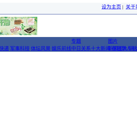
设为主页
|
关于
专题
图片
快递
军事科技
体坛风景
娱乐前线
中日关系十大新闻
新闻图片
在日华人十
网