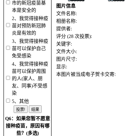
市的新冠疫苗基
图片信息
本是安全的
文件名称:
2、我觉得接种疫
相册名称:
苗对预防新冠肺
提供者:
炎是有效的
评分 (28 次投票):
3、我觉得接种疫
关键字:
苗可以保护自己
文件大小:
免受感染
图片尺寸:
4、我觉得接种疫
显示:
苗可以保护周围
本图片被当成电子贺卡交寄:
的人(家人、朋
友、同事)不受感
染
5、其他
Q6：如果您暂不愿意
接种疫苗，原因有哪
些？(多选)