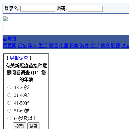
登录名:
密码:
首
导报
页
要闻
论坛
华人
生活
财经
中国
日本
海外
文学
体育
影视
读
【
导报调查
】
有关新冠疫苗接种意
愿问卷调查 Q1：您
的年龄
18-30岁
31-40岁
41-50岁
51-60岁
60岁及以上