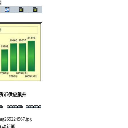
闻
 货币供应飙升
mg265224567.jpg
滚动新闻