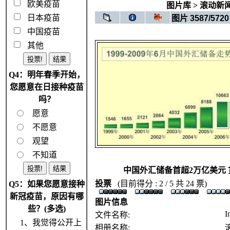
欧美疫苗
图片库
>
滚动新
日本疫苗
图片 3587/5720
中国疫苗
其他
Q4：明年春季开始，
您愿意在日接种疫苗
吗？
愿意
不愿意
观望
不知道
中国外汇储备首超2万亿美元
投票
(目前得分 : 2 / 5 共 24 票)
Q5：如果您愿意接种
新冠疫苗，原因有哪
图片信息
些？(多选)
I
文件名称:
1、我觉得公开上
相册名称: