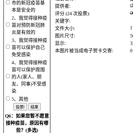
市的新冠疫苗基
c
提供者:
本是安全的
评分 (24 次投票):
2、我觉得接种疫
关键字:
苗对预防新冠肺
1
文件大小:
炎是有效的
图片尺寸:
5
3、我觉得接种疫
显示:
3
苗可以保护自己
本图片被当成电子贺卡交寄:
0
免受感染
4、我觉得接种疫
苗可以保护周围
的人(家人、朋
友、同事)不受感
染
5、其他
Q6：如果您暂不愿意
接种疫苗，原因有哪
些？(多选)