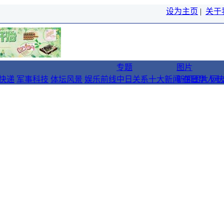
设为主页
|
关于
专题
图片
快递
军事科技
体坛风景
娱乐前线
中日关系十大新闻
新闻图片
在日华人十
网