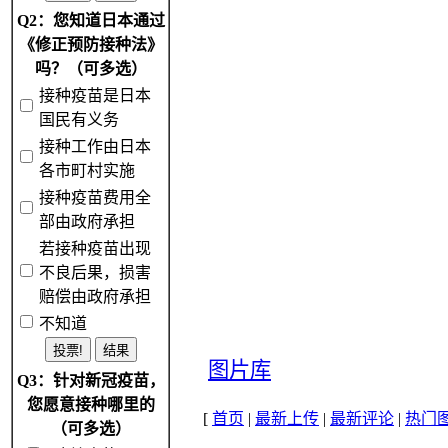
Q2：您知道日本通过
《修正预防接种法》
吗？（可多选）
接种疫苗是日本
国民有义务
接种工作由日本
各市町村实施
接种疫苗费用全
部由政府承担
若接种疫苗出现
不良后果，损害
赔偿由政府承担
不知道
图片库
Q3：针对新冠疫苗，
您愿意接种哪里的
[
首页
|
最新上传
|
最新评论
|
热门
（可多选）