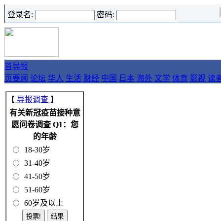
登录名:
密码:
首
导报
页
要闻
论坛
华人
生活
财经
中国
日本
海外
文学
体育
影视
读
【
导报调查
】
有关新冠疫苗接种意
愿问卷调查 Q1：您
的年龄
18-30岁
31-40岁
41-50岁
51-60岁
60岁及以上