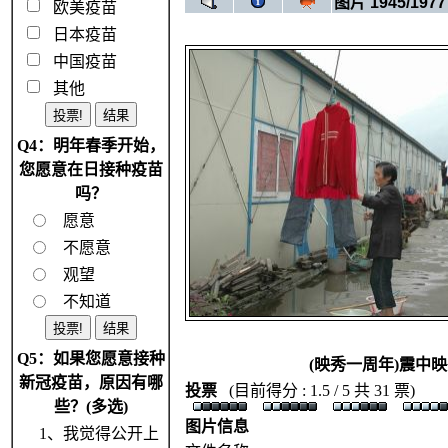
图片 1945/1977
欧美疫苗
日本疫苗
中国疫苗
其他
Q4：明年春季开始，
您愿意在日接种疫苗
吗？
愿意
不愿意
观望
不知道
Q5：如果您愿意接种
(映秀一周年)震中映
新冠疫苗，原因有哪
投票
(目前得分 : 1.5 / 5 共 31 票)
些？(多选)
图片信息
1、我觉得公开上