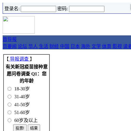
登录名:
密码:
首
导报
页
要闻
论坛
华人
生活
财经
中国
日本
海外
文学
体育
影视
读
【
导报调查
】
有关新冠疫苗接种意
愿问卷调查 Q1：您
的年龄
18-30岁
31-40岁
41-50岁
51-60岁
60岁及以上