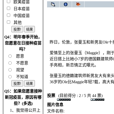
欧美疫苗
日本疫苗
中国疫苗
其他
Q4：明年春季开始，
昨日，伦敦，张曼玉和新男友Ole
您愿意在日接种疫苗
吗？
爱情至上的张曼玉（Maggie），刚
愿意
近日搭上比她小7岁的德国籍建筑师Ol
不愿意
手亮相，新恋情正式曝光。
观望
张曼玉的德籍建筑师新男友大有来头，全
不知道
36岁的Ole比Maggie年轻7载，
Q5：如果您愿意接种
投票
(目前得分 : 2 / 5 共 44 票)
新冠疫苗，原因有哪
些？(多选)
图片信息
1、我觉得公开上
文件名称: