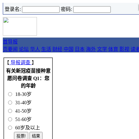
登录名:
密码:
首
导报
页
要闻
论坛
华人
生活
财经
中国
日本
海外
文学
体育
影视
读
【
导报调查
】
有关新冠疫苗接种意
愿问卷调查 Q1：您
的年龄
18-30岁
31-40岁
41-50岁
51-60岁
60岁及以上