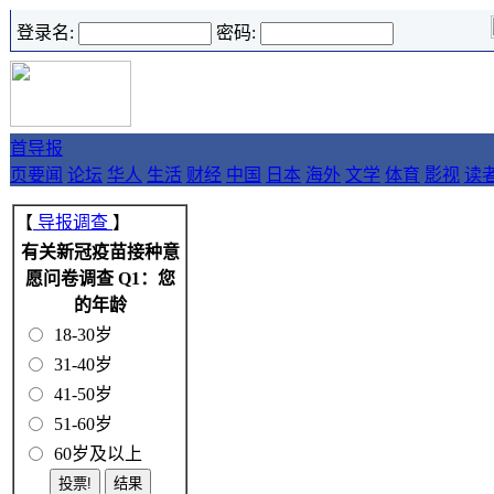
登录名:
密码:
首
导报
页
要闻
论坛
华人
生活
财经
中国
日本
海外
文学
体育
影视
读
【
导报调查
】
有关新冠疫苗接种意
愿问卷调查 Q1：您
的年龄
18-30岁
31-40岁
41-50岁
51-60岁
60岁及以上