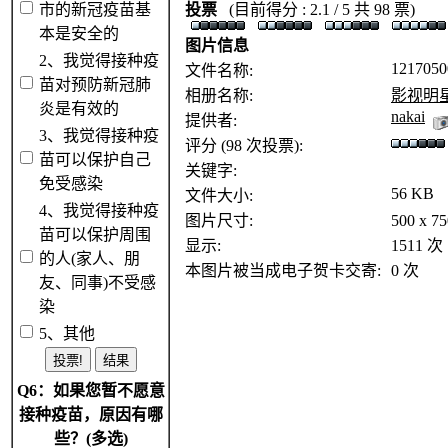
市的新冠疫苗基
投票
(目前得分 : 2.1 / 5 共 98 票)
本是安全的
图片信息
2、我觉得接种疫
1217050
文件名称:
苗对预防新冠肺
相册名称:
影视明
炎是有效的
nakai
提供者:
3、我觉得接种疫
评分 (98 次投票):
苗可以保护自己
关键字:
免受感染
56 KB
文件大小:
4、我觉得接种疫
图片尺寸:
500 x 
苗可以保护周围
显示:
1511 次
的人(家人、朋
本图片被当成电子贺卡交寄:
0 次
友、同事)不受感
染
5、其他
Q6：如果您暂不愿意
接种疫苗，原因有哪
些？(多选)