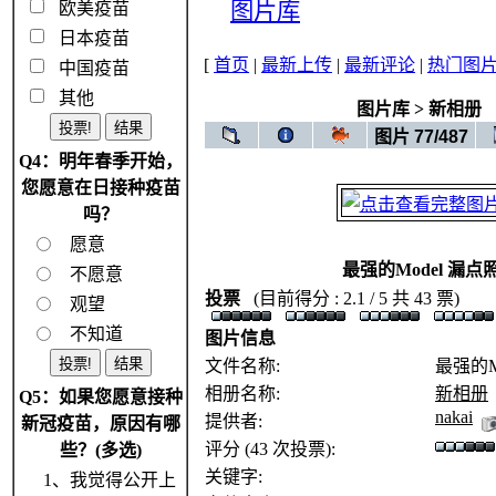
图片库
欧美疫苗
日本疫苗
[
首页
|
最新上传
|
最新评论
|
热门图
中国疫苗
其他
图片库
>
新相册
图片 77/487
Q4：明年春季开始，
您愿意在日接种疫苗
吗？
愿意
最强的Model 漏点
不愿意
投票
(目前得分 : 2.1 / 5 共 43 票)
观望
不知道
图片信息
文件名称:
最强的Mo
相册名称:
新相册
Q5：如果您愿意接种
nakai
提供者:
新冠疫苗，原因有哪
评分 (43 次投票):
些？(多选)
关键字:
1、我觉得公开上