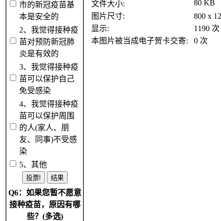
80 KB
文件大小:
市的新冠疫苗基
图片尺寸:
800 x 
本是安全的
显示:
1190 次
2、我觉得接种疫
本图片被当成电子贺卡交寄:
0 次
苗对预防新冠肺
炎是有效的
3、我觉得接种疫
苗可以保护自己
免受感染
4、我觉得接种疫
苗可以保护周围
的人(家人、朋
友、同事)不受感
染
5、其他
Q6：如果您暂不愿意
接种疫苗，原因有哪
些？(多选)