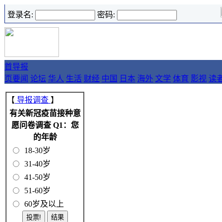
登录名:
密码:
首
导报
页
要闻
论坛
华人
生活
财经
中国
日本
海外
文学
体育
影视
读
【
导报调查
】
有关新冠疫苗接种意
愿问卷调查 Q1：您
的年龄
18-30岁
31-40岁
41-50岁
51-60岁
60岁及以上