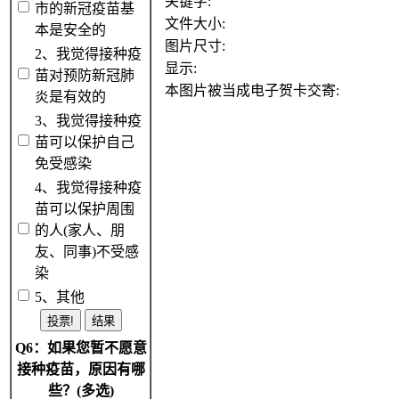
关键字:
市的新冠疫苗基
文件大小:
本是安全的
图片尺寸:
2、我觉得接种疫
显示:
苗对预防新冠肺
本图片被当成电子贺卡交寄:
炎是有效的
3、我觉得接种疫
苗可以保护自己
免受感染
4、我觉得接种疫
苗可以保护周围
的人(家人、朋
友、同事)不受感
染
5、其他
Q6：如果您暂不愿意
接种疫苗，原因有哪
些？(多选)