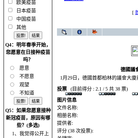
欧美疫苗
日本疫苗
[
中国疫苗
其他
Q4：明年春季开始，
您愿意在日接种疫苗
吗？
愿意
德國議
不愿意
1月29日，德國首都柏林的議會大
观望
投票
(目前得分 : 2.1 / 5 共 38 票)
不知道
图片信息
文件名称:
Q5：如果您愿意接种
相册名称:
新冠疫苗，原因有哪
提供者:
些？(多选)
评分 (38 次投票):
1、我觉得公开上