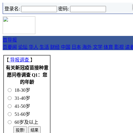
登录名:
密码:
首
导报
页
要闻
论坛
华人
生活
财经
中国
日本
海外
文学
体育
影视
读
【
导报调查
】
有关新冠疫苗接种意
愿问卷调查 Q1：您
的年龄
18-30岁
31-40岁
41-50岁
51-60岁
60岁及以上