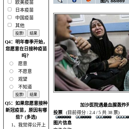
图片 88/869
欧美疫苗
日本疫苗
中国疫苗
其他
Q4：明年春季开始，
您愿意在日接种疫苗
吗？
愿意
不愿意
观望
不知道
Q5：如果您愿意接种
加沙医院遇最血腥轰炸
新冠疫苗，原因有哪
投票
(目前得分 : 2.4 / 5 共 38 票)
些？(多选)
图片信息
1、我觉得公开上