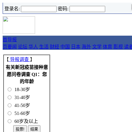
登录名:
密码:
首
导报
页
要闻
论坛
华人
生活
财经
中国
日本
海外
文学
体育
影视
读
【
导报调查
】
有关新冠疫苗接种意
愿问卷调查 Q1：您
的年龄
18-30岁
31-40岁
41-50岁
51-60岁
60岁及以上