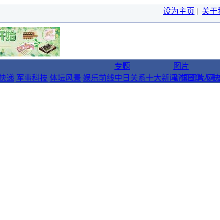
设为主页
|
关于
专题
图片
快递
军事科技
体坛风景
娱乐前线
中日关系十大新闻
新闻图片
在日华人十
网