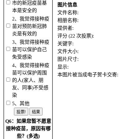
市的新冠疫苗基
图片信息
本是安全的
文件名称:
2、我觉得接种疫
相册名称:
苗对预防新冠肺
提供者:
炎是有效的
评分 (22 次投票):
3、我觉得接种疫
关键字:
苗可以保护自己
文件大小:
免受感染
图片尺寸:
4、我觉得接种疫
显示:
苗可以保护周围
本图片被当成电子贺卡交寄:
的人(家人、朋
友、同事)不受感
染
5、其他
Q6：如果您暂不愿意
接种疫苗，原因有哪
些？(多选)