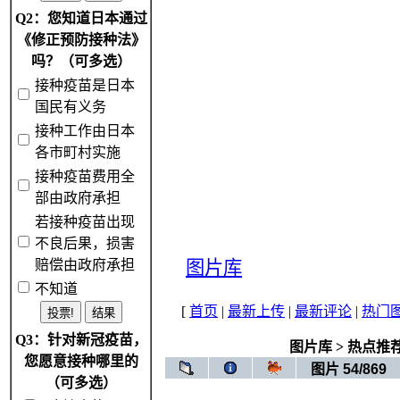
Q2：您知道日本通过
《修正预防接种法》
吗？（可多选）
接种疫苗是日本
国民有义务
接种工作由日本
各市町村实施
接种疫苗费用全
部由政府承担
若接种疫苗出现
不良后果，损害
赔偿由政府承担
图片库
不知道
[
首页
|
最新上传
|
最新评论
|
热门
Q3：针对新冠疫苗，
图片库
>
热点推
您愿意接种哪里的
图片 54/869
（可多选）