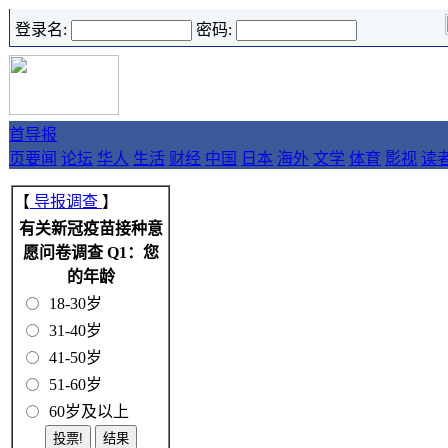
登录名:
密码:
首
导报
页
要闻
论坛
华人
生活
财经
中国
日本
海外
文学
体育
影视
读
【
导报调查
】
有关新冠疫苗接种意
愿问卷调查 Q1：您
的年龄
18-30岁
31-40岁
41-50岁
51-60岁
60岁及以上