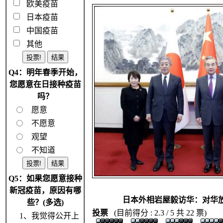
欧美疫苗
日本疫苗
中国疫苗
其他
Q4：明年春季开始，
您愿意在日接种疫苗
吗？
愿意
不愿意
观望
不知道
Q5：如果您愿意接种
新冠疫苗，原因有哪
日本外相岩屋毅访华：对华
些？(多选)
投票
(目前得分 : 2.3 / 5 共 22 票)
1、我觉得公开上