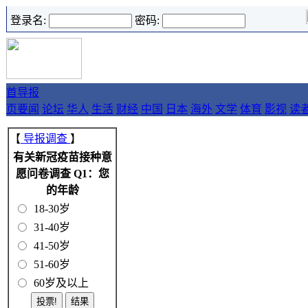
登录名:
密码:
首
导报
页
要闻
论坛
华人
生活
财经
中国
日本
海外
文学
体育
影视
读
【
导报调查
】
有关新冠疫苗接种意
愿问卷调查 Q1：您
的年龄
18-30岁
31-40岁
41-50岁
51-60岁
60岁及以上