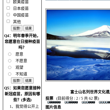
欧美疫苗
日本疫苗
中国疫苗
其他
Q4：明年春季开始，
您愿意在日接种疫苗
吗？
愿意
不愿意
观望
不知道
Q5：如果您愿意接种
富士山名列世界文化遗
新冠疫苗，原因有哪
投票
(目前得分 : 2 / 5 共 62 票)
些？(多选)
1、我觉得公开上
图片信息