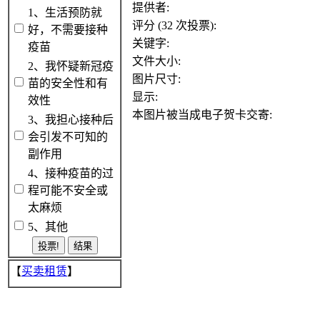
提供者:
1、生活预防就
评分 (32 次投票):
好，不需要接种
关键字:
疫苗
文件大小:
2、我怀疑新冠疫
图片尺寸:
苗的安全性和有
显示:
效性
本图片被当成电子贺卡交寄:
3、我担心接种后
会引发不可知的
副作用
4、接种疫苗的过
程可能不安全或
太麻烦
5、其他
【
买卖租赁
】