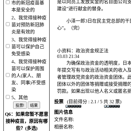
是以向员工发放奖金的名目由公司支
市的新冠疫苗基
建设”进行献金的替身。
本是安全的
2、我觉得接种疫
小泽一郎3日在民主党总部的干部
苗对预防新冠肺
心”。（完）
炎是有效的
3、我觉得接种疫
苗可以保护自己
小资料：政治资金规正法
免受感染
03.03 21:34
4、我觉得接种疫
为确保政治资金的透明度，日本政
苗可以保护周围
年提交写有与政治活动相关的收入
的人(家人、朋
者管理政党资金的政治资金团体。
友、同事)不受感
团体以外的团体等捐赠或接受捐赠的情
染
罚款。如果出现以他人名义或匿名捐
5、其他
投票
(目前得分 : 2.1 / 5 共 32 票)
图片信息
Q6：如果您暂不愿意
文件名称:
接种疫苗，原因有哪
相册名称:
些？(多选)