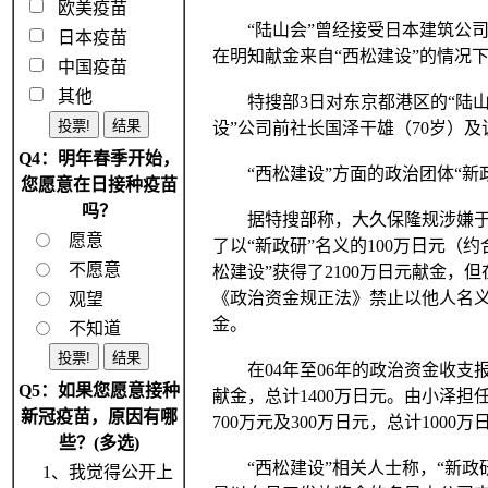
欧美疫苗
“陆山会”曾经接受日本建筑公司
日本疫苗
在明知献金来自“西松建设”的情况
中国疫苗
其他
特搜部3日对东京都港区的“陆山
设”公司前社长国泽干雄（70岁）及
Q4：明年春季开始，
“西松建设”方面的政治团体“新政治
您愿意在日接种疫苗
吗？
据特搜部称，大久保隆规涉嫌于06
愿意
了以“新政研”名义的100万日元（
不愿意
松建设”获得了2100万日元献金，
《政治资金规正法》禁止以他人名
观望
金。
不知道
在04年至06年的政治资金收支报告书
Q5：如果您愿意接种
献金，总计1400万日元。由小泽担
新冠疫苗，原因有哪
700万元及300万日元，总计1000
些？(多选)
“西松建设”相关人士称，“新政研
1、我觉得公开上