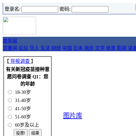
登录名:
密码:
首
导报
页
要闻
论坛
华人
生活
财经
中国
日本
海外
文学
体育
影视
读
【
导报调查
】
有关新冠疫苗接种意
愿问卷调查 Q1：您
的年龄
18-30岁
31-40岁
41-50岁
图片库
51-60岁
60岁及以上