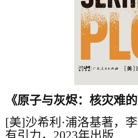
《原子与灰烬：核灾难的
[美]沙希利·浦洛基著，
有引力，2023年出版