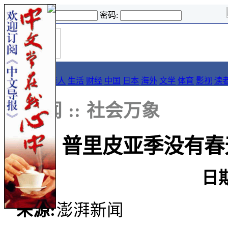
登录名:
密码:
首
导报
页
要闻
论坛
华人
生活
财经
中国
日本
海外
文学
体育
影视
读
::
新闻
::
社会万象
普里皮亚季没有春
日期
来源:
澎湃新闻