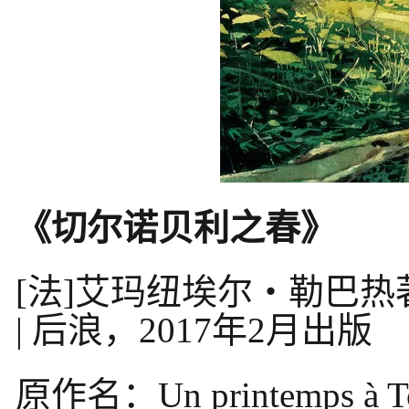
《切尔诺贝利之春》
[法]艾玛纽埃尔・勒巴
| 后浪，2017年2月出版
原作名：Un printemps à 