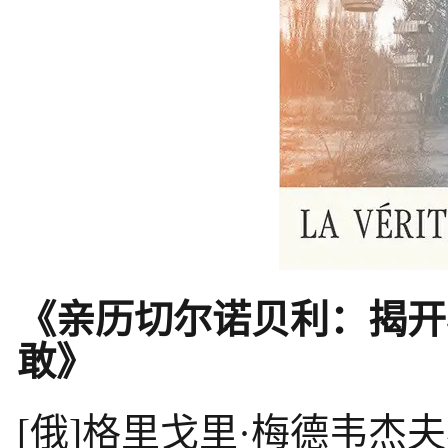
《亲历切尔诺贝利：揭开
敢》
[俄]格里戈里·梅德韦杰