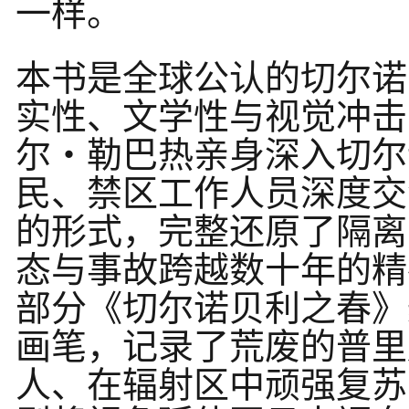
一样。
本书是全球公认的切尔诺
实性、文学性与视觉冲击
尔・勒巴热亲身深入切尔
民、禁区工作人员深度交
的形式，完整还原了隔离
态与事故跨越数十年的精
部分《切尔诺贝利之春》
画笔，记录了荒废的普里
人、在辐射区中顽强复苏