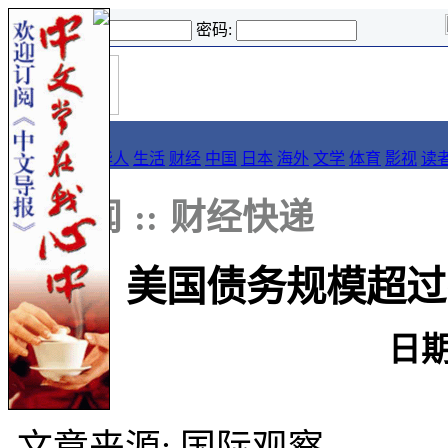
登录名:
密码:
首
导报
页
要闻
论坛
华人
生活
财经
中国
日本
海外
文学
体育
影视
读
::
新闻
::
财经快递
美国债务规模超过
日期