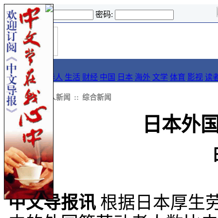
登录名:
密码:
首
导报
页
要闻
论坛
华人
生活
财经
中国
日本
海外
文学
体育
影视
读
::
新闻
::
华人新闻
::
综合新闻
日本外
中文导报讯
根据日本厚生劳