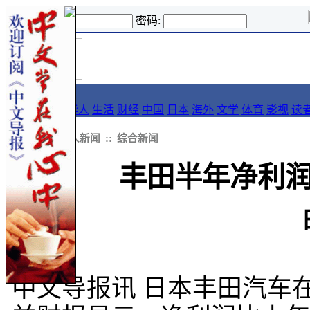
登录名:
密码:
首
导报
页
要闻
论坛
华人
生活
财经
中国
日本
海外
文学
体育
影视
读
::
新闻
::
华人新闻
::
综合新闻
丰田半年净利润减
中文导报讯 日本丰田汽车在1