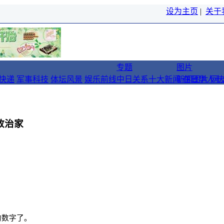
设为主页
|
关于
专题
图片
快递
军事科技
体坛风景
娱乐前线
中日关系十大新闻
新闻图片
在日华人十
网
政治家
的数字了。