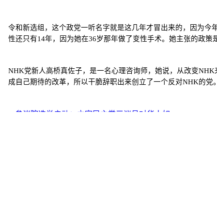
令和新选组，这个政党一听名字就是这几年才冒出来的，因为今年
性还只有14年，因为她在36岁那年做了变性手术。她主张的政策
NHK党新人高桥真佐子，是一名心理咨询师，她说，从改变NHK
成自己期待的改革，所以干脆辞职出来创立了一个反对NHK的党
<< 参议院选举启动：立宪民主党三议员对华人如...
新闻
华人新闻
https://www.chubun.com/modules/article/view.article.php/c127/19
工具箱
|
RSS
|
RDF
|
ATOM