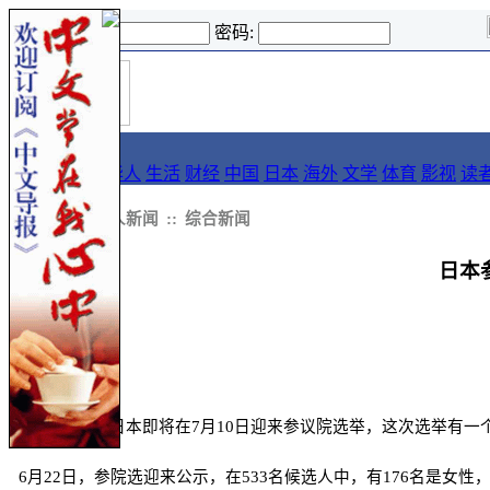
登录名:
密码:
首
导报
页
要闻
论坛
华人
生活
财经
中国
日本
海外
文学
体育
影视
读
::
新闻
::
华人新闻
::
综合新闻
日本
中文导报讯 日本即将在7月10日迎来参议院选举，这次选举有
6月22日，参院选迎来公示，在533名候选人中，有176名是