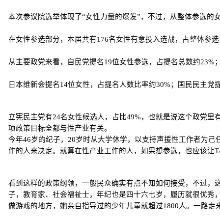
本次参议院选举体现了“女性力量的爆发”，不过，从整体参选的女
在女性参选部分，本届共有176名女性有意投入选战，占整体参选
从主要政党来看，自民党提名19位女性参选，占提名总数约23%
日本维新会提名14位女性，占提名人数比率约30%；国民民主党提
立宪民主党有24名女性候选人，占比49%，也就是说这个政党
项政策目标全都与性产业有关。
今年46岁的纪子，20岁时从大学休学，以支持声援性工作者为
作的人来决定。就算在性产业工作的人，如果想参选，也应该让T
看到这样的政策纲领，一般民众确实有点不知如何接受，不过，
子，教育家、社会福祉士，年纪也是四十六七岁，履历就很优秀，
做游戏的地方，她亲自指导过的少年儿童就超过1800人。一路