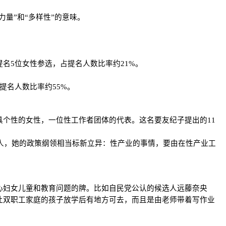
量”和“多样性”的意味。
提名5位女性参选，占提名人数比率约21%。
提名人数比率约55%。
具个性的女性，一位性工作者团体的代表。这名要友纪子提出的11
选人，她的政策纲领相当标新立异：性产业的事情，要由在性产业工
心妇女儿童和教育问题的牌。比如自民党公认的候选人远藤奈央
是让双职工家庭的孩子放学后有地方可去，而且是由老师带着写作业