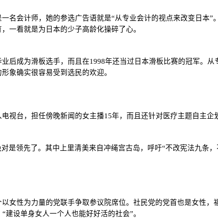
一名会计师，她的参选广告语就是“从专业会计的视点来改变日本”
育，一看就是为日本的少子高龄化操碎了心。
业后成为滑板选手，而且在1998年还当过日本滑板比赛的冠军。
的形象确实很容易受到选民的欢迎。
电视台，担任傍晚新闻的女主播15年，而且还针对医疗主题自主企
绝对是领先了。其中上里清美来自冲绳宫古岛，呼吁“不改宪法九条，
个以女性为力量的党联手争取参议院席位。社民党的党首也是女性，
，“建设单身女人一个人也能好好活的社会”。