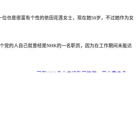
一位也是很富有个性的依田花莲女士，现在她50岁，不过她作为女
这个党的人自己就曾经是NHK的一名职员，因为在工作期间未能达
已有1300多人申请赴日旅游，日本重启多... >>