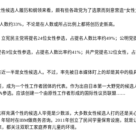
性候选人履历和纲领来看，颇有些各政党为了选票而刻意营造“女性力
人数约33%，不论是在人数或所占比例上都将创历史新高。
；立宪民主党将提名24位女性参选，占提名人数比率约49%；公明党
名9位女性参选，占提名人数比率约41%；共产党提名32位女性，占
里有近一半是女性候选人。不过，率先被日本媒体盯上的却是其中的极
己任，成为一个性工作者团体的代表。作为出自日本第一大野党的候
A参选。应该创建一个由原性工作者形成的国际性议员联盟……
这样充满个性的候选人毕竟是少数派，大多数女性候选人打的还是关
年轻时在IBM做商务咨询。2011年创立了民间学童保育设施，就
走来，都关注双职工家庭养育儿童的环境。