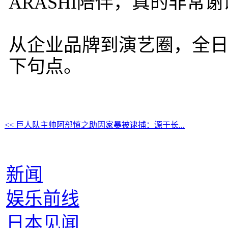
ARASHI陪伴，真的非常谢
从企业品牌到演艺圈，全日本
下句点。
<< 巨人队主帅阿部慎之助因家暴被逮捕：源于长...
新闻
娱乐前线
日本见闻