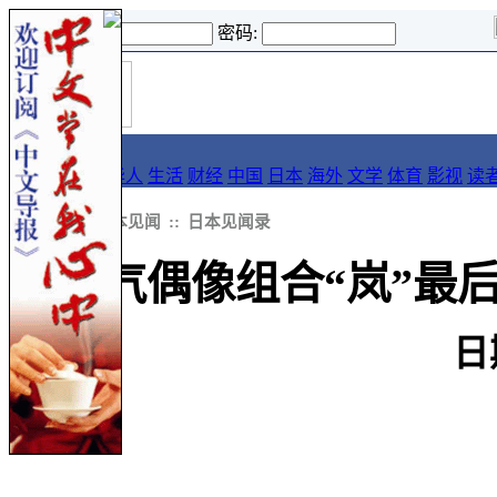
登录名:
密码:
首
导报
页
要闻
论坛
华人
生活
财经
中国
日本
海外
文学
体育
影视
读
::
新闻
::
日本见闻
::
日本见闻录
人气偶像组合“岚”最
日