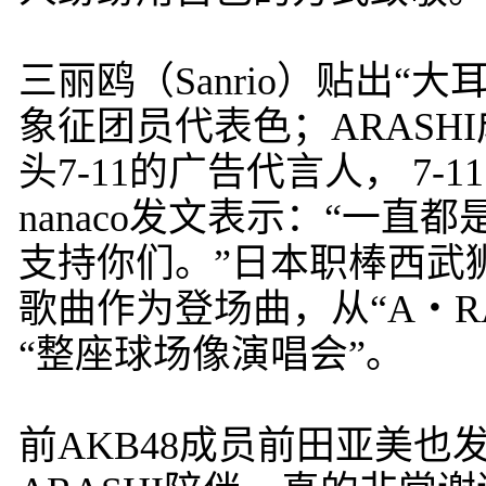
三丽鸥（Sanrio）贴出
象征团员代表色；ARAS
头7-11的广告代言人， 7-11
nanaco发文表示：“一
支持你们。”日本职棒西武狮
歌曲作为登场曲，从“A・R
“整座球场像演唱会”。
前AKB48成员前田亚美也