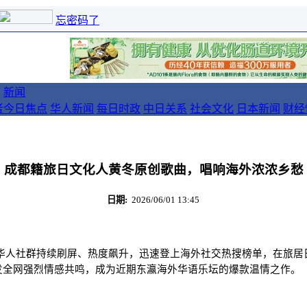
忘密码了
新闻
者
今日焦点
华人新闻
每日时政
中日关系
社会文化
日本新闻
财经
成都籍旅日文化人黄冬原创歌曲，唱响海外浓浓乡愁
日期:
2026/06/01 13:45
本华人社群持续刷屏、热度飙升，迅速登上海外社交热搜榜单，在旅居
发全网强烈情感共鸣，成为近期东瀛海外华语乐坛的爆款温情之作。