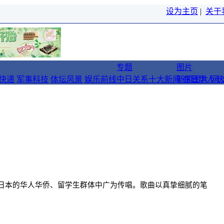
设为主页
|
关于
专题
图片
快递
军事科技
体坛风景
娱乐前线
中日关系十大新闻
新闻图片
在日华人十
网
日本的华人华侨、留学生群体中广为传唱。歌曲以真挚细腻的笔