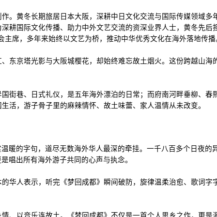
创作。黄冬长期旅居日本大阪，深耕中日文化交流与国际传媒领域多
深耕国际文化传播、助力中外文艺交流的资深业界人士，黄冬先后担
评委会主席，多年来始终以文艺为桥，推动中华优秀文化在海外落地传播
虹、东京塔光影与大阪城樱花，却始终难忘故土烟火。这份跨越山海
异国街巷、日式礼仪，是五年海外漂泊的日常；而府南河畔垂柳、春
国生活，游子骨子里的麻辣情怀、故土味蕾、家人温情从未改变。
实温暖的字句，道尽无数海外华人最深的牵挂。一千八百多个日夜的
更是唱出所有海外游子共同的心声与执念。
本的华人表示，听完《梦回成都》瞬间破防，旋律温柔治愈、歌词字
乡情、以音乐连故土。《梦回成都》不仅是一首个人思乡之作，更是