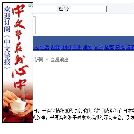
登录名:
密码:
首
导报
页
要闻
论坛
华人
生活
财经
中国
日本
海外
文学
体育
影视
读
::
新闻
::
华人新闻
::
会展演出
中文导报讯 近日，一首温情细腻的原创歌曲《梦回成都》在日
触、温柔治愈的旋律，书写海外游子对家乡成都的深切眷恋，引