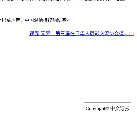
让巴蜀声音、中国温情持续响彻海外。
视界·无界—第三届在日华人摄影交流协会摄... >>
Copyright© 中文导报