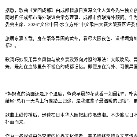
据悉，歌曲《梦回成都》由成都籍旅日资深文化人黄冬先生独立
同时担任成都市海外联谊会常务理事、成都市侨联海外顾问。作为
委会主席、2026“文化中国·水立方杯”中文歌曲大赛大阪赛区
旅居东瀛五载，身在繁华异国的黄冬，看尽大阪夜色、道顿堀霓
都》。
歌词巧妙采用异乡风物与故乡景致双向对照的写法：大阪晚风、
笼，是刻在血脉里永不褪色的成都记忆。即便身在海外、习惯异
“妈妈煮的汤圆还是那个温度，爸爸早晨的花茶香一如最初”，朴
结尾“总有一天背上行囊踏上归途，是我这辈子最温暖的归宿”，
歌曲上线传播后，迅速在日本华人圈掀起传唱热潮。不少旅居日
扑面而来。
作为一名深耕中外交流的侨界文化使者，黄冬始终坚持以文艺传