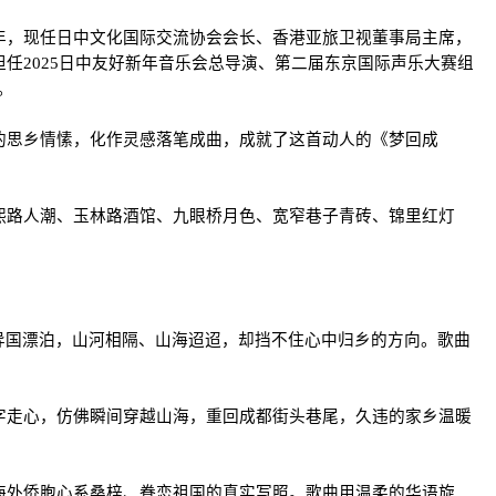
年，现任日中文化国际交流协会会长、香港亚旅卫视董事局主席，
任2025日中友好新年音乐会总导演、第二届东京国际声乐大赛组
。
的思乡情愫，化作灵感落笔成曲，成就了这首动人的《梦回成
熙路人潮、玉林路酒馆、九眼桥月色、宽窄巷子青砖、锦里红灯
异国漂泊，山河相隔、山海迢迢，却挡不住心中归乡的方向。歌曲
字走心，仿佛瞬间穿越山海，重回成都街头巷尾，久违的家乡温暖
海外侨胞心系桑梓、眷恋祖国的真实写照。歌曲用温柔的华语旋