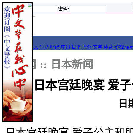
登录名:
密码:
首
导报
页
要闻
论坛
华人
生活
财经
中国
日本
海外
文学
体育
影视
读
::
新闻
::
日本新闻
日本宫廷晚宴 爱
日