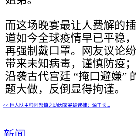
姐弟。
而这场晚宴最让人费解的
道如今全球疫情早已平稳
再强制戴口罩。网友议论纷
带来未知病毒，谨慎防疫
沿袭古代宫廷 “掩口避嫌”
题大做，反倒显得拘谨。
<< 巨人队主帅阿部慎之助因家暴被逮捕：源于长...
新闻