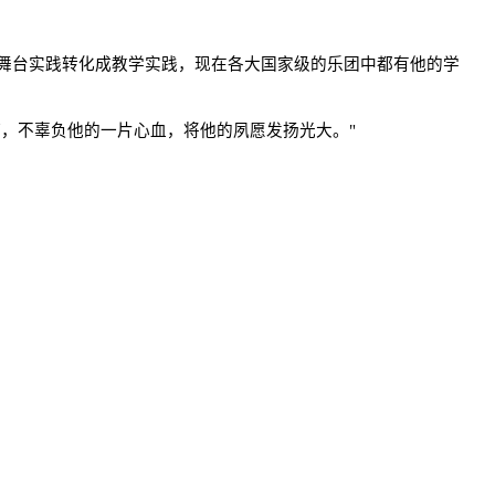
的舞台实践转化成教学实践，现在各大国家级的乐团中都有他的学
，不辜负他的一片心血，将他的夙愿发扬光大。"
演员刘洵去世，曾参演《九品芝麻官》 >>
Copyright© 中文导报