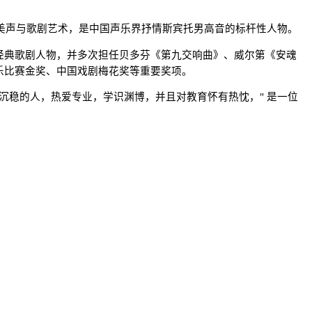
耕美声与歌剧艺术，是中国声乐界抒情斯宾托男高音的标杆性人物。
经典歌剧人物，并多次担任贝多芬《第九交响曲》、威尔第《安魂
乐比赛金奖、中国戏剧梅花奖等重要奖项。
重沉稳的人，热爱专业，学识渊博，并且对教育怀有热忱，" 是一位