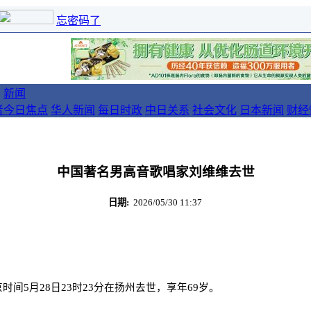
忘密码了
新闻
者
今日焦点
华人新闻
每日时政
中日关系
社会文化
日本新闻
财经
中国著名男高音歌唱家刘维维去世
日期:
2026/05/30 11:37
5月28日23时23分在扬州去世，享年69岁。