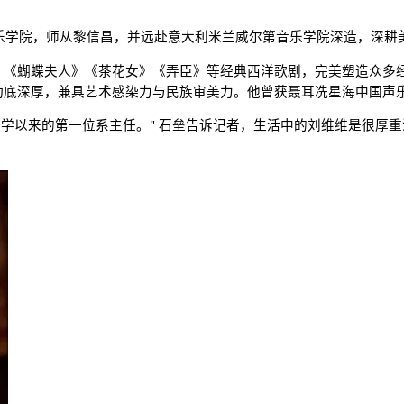
音乐学院，师从黎信昌，并远赴意大利米兰威尔第音乐学院深造，深
》《蝴蝶夫人》《茶花女》《弄臣》等经典西洋歌剧，完美塑造众多
功底深厚，兼具艺术感染力与民族审美力。他曾获聂耳冼星海中国声
科教学以来的第一位系主任。" 石垒告诉记者，生活中的刘维维是很厚