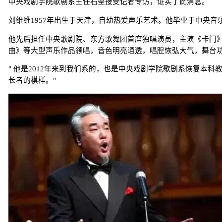
中央戏剧学院歌剧系主任石垒接受记者专访，证实了此消息。
刘维维1957年出生于天津，自幼热爱声乐艺术。他毕业于中央
他先后担任中央歌剧院、东方歌舞团首席独唱演员，主演《卡门
曲》等大型声乐作品领唱，音色明亮通透，唱腔恢弘大气，舞台
" 他是2012年来到我们系的，也是中央戏剧学院歌剧系恢复本
长者的模样。"