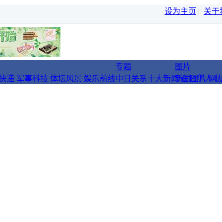
设为主页
|
关于
专题
图片
快递
军事科技
体坛风景
娱乐前线
中日关系十大新闻
新闻图片
在日华人十
网