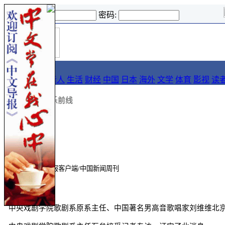
登录名:
密码:
首
导报
页
要闻
论坛
华人
生活
财经
中国
日本
海外
文学
体育
影视
读
::
新闻
::
娱乐前线
来源:
北京日报客户端/中国新闻周刊
中央戏剧学院歌剧系原系主任、中国著名男高音歌唱家刘维维北京时间