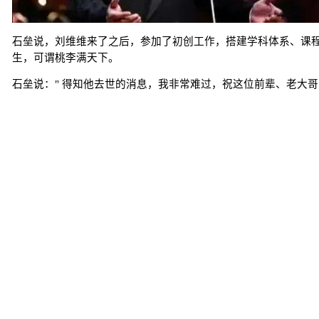
石垒说，刘维维来了之后，参加了初创工作，搭建学科体系、课程
生，可谓桃李满天下。
石垒说：" 得知他去世的消息，我非常难过，祝这位前辈、老大
<< 91岁龙婆罗兰被TVB除名：超龄
https://www.chubun.com/modules/article/view.article.php/c109/21
工具箱
|
RSS
|
RDF
|
ATOM