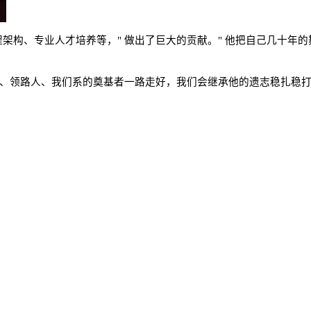
架构、专业人才培养等，" 做出了巨大的贡献。" 他把自己几十年
哥、领路人、我们系的奠基者一路走好，我们会继承他的遗志稳扎稳打
5435