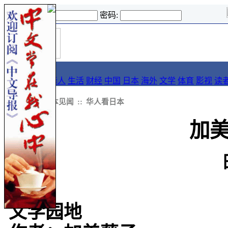
登录名:
密码:
首
导报
页
要闻
论坛
华人
生活
财经
中国
日本
海外
文学
体育
影视
读
::
新闻
::
日本见闻
::
华人看日本
加
文学园地