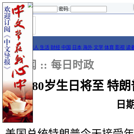
登录名:
密码:
首
导报
页
要闻
论坛
华人
生活
财经
中国
日本
海外
文学
体育
影视
读
::
新闻
::
每日时政
80岁生日将至 特
日期