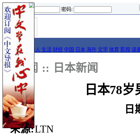
登录名:
密码:
首
导报
页
要闻
论坛
华人
生活
财经
中国
日本
海外
文学
体育
影视
读
::
新闻
::
日本新闻
日本78岁
日
来源:
LTN