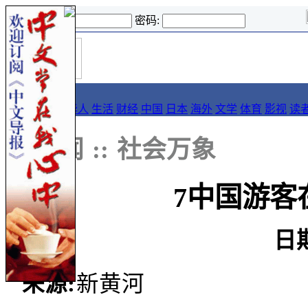
登录名:
密码:
首
导报
页
要闻
论坛
华人
生活
财经
中国
日本
海外
文学
体育
影视
读
::
新闻
::
社会万象
7中国游客
日
来源:
新黄河